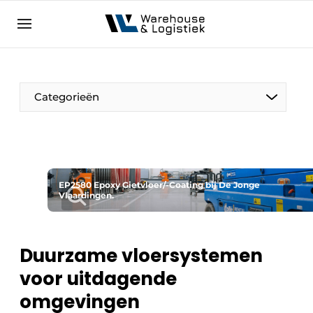
NL
warehouselogistiek.eu
NL
EN
DE
Categorieën
EP2580 Epoxy Gietvloer/-Coating bij De Jonge
Vlaardingen.
Duurzame vloersystemen
voor uitdagende
omgevingen