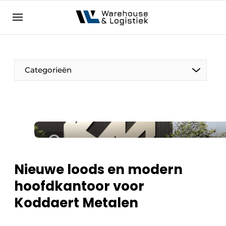
NL
warehouselogistiek.eu
NL
EN
DE
Categorieën
Nieuwe loods en modern
hoofdkantoor voor
Koddaert Metalen