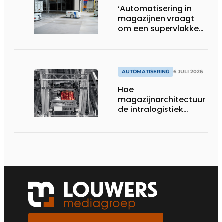
‘Automatisering in
magazijnen vraagt
om een supervlakke
en schadevrije vloer’
AUTOMATISERING
6 JULI 2026
Hoe
magazijnarchitectuur
de intralogistiek
verandert