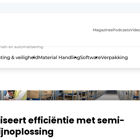
Magazines
Podcasts
Video
chain en automatisering
ting & veiligheid
Material Handling
Software
Verpakking
seert efficiëntie met semi-
jnoplossing