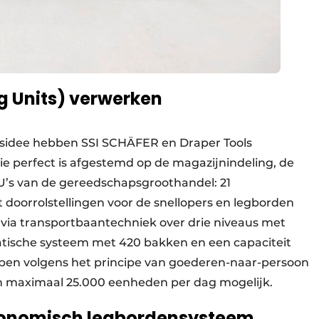
ng Units) verwerken
gsidee hebben SSI SCHÄFER en Draper Tools
ie perfect is afgestemd op de magazijnindeling, de
U’s van de gereedschapsgroothandel: 21
 doorrolstellingen voor de snellopers en legborden
 via transportbaantechniek over drie niveaus met
atische systeem met 420 bakken en een capaciteit
rpen volgens het principe van goederen-naar-persoon
n maximaal 25.000 eenheden per dag mogelijk.
economisch legbordensysteem