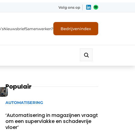
Volg ons op
Bedrijvenindex
’s
Nieuwsbrief
Samenwerken?
Populair
AUTOMATISERING
‘Automatisering in magazijnen vraagt
om een supervlakke en schadevrije
vloer’