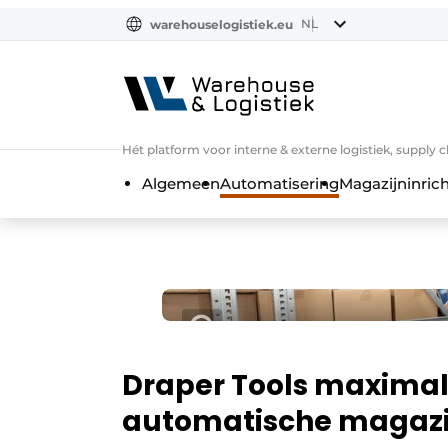
NL
warehouselogistiek.eu
NL
EN
DE
Hét platform voor interne & externe logistiek, supply 
Algemeen
Automatisering
Magazijninrich
Draper Tools maximali
automatische magazi