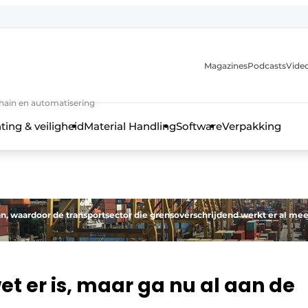
Magazines
Podcasts
Video
chain en automatisering
ting & veiligheid
Material Handling
Software
Verpakking
n, waardoor de transportsector die grensoverschrijdend werkt er al me
wet er is, maar ga nu al aan de