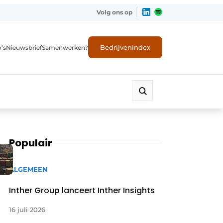
Volg ons op
Bedrijvenindex
’s
Nieuwsbrief
Samenwerken?
Populair
e
ALGEMEEN
Inther Group lanceert Inther Insights
16 juli 2026