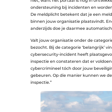
niet, want het portaal is nog in ontwikk
ondersteuning bij incidenten en worde
De meldplicht betekent dat je een meld
binnen jouw organisatie plaatsvindt. En
anderzijds doe je daarmee automatisch 
Valt jouw organisatie onder de categorie
bezocht. Bij de categorie ‘belangrijk’ vi
cybersecurity-incident heeft plaatsgevo
inspectie en constateren dat er voldoe
cybercrimineel tóch door jouw beveilig
gebeuren. Op die manier kunnen we de k
inspectie.”