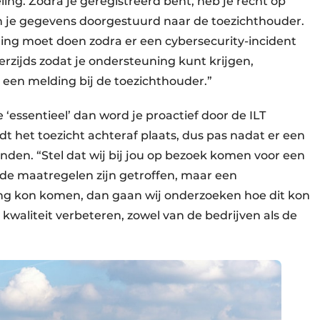
eling. Zodra je geregistreerd bent, heb je recht op
n je gegevens doorgestuurd naar de toezichthouder.
ing moet doen zodra er een cybersecurity-incident
erzijds zodat je ondersteuning kunt krijgen,
een melding bij de toezichthouder.”
 ‘essentieel’ dan word je proactief door de ILT
ndt het toezicht achteraf plaats, dus pas nadat er een
nden. “Stel dat wij bij jou op bezoek komen voor een
nde maatregelen zijn getroffen, maar een
ing kon komen, dan gaan wij onderzoeken hoe dit kon
waliteit verbeteren, zowel van de bedrijven als de