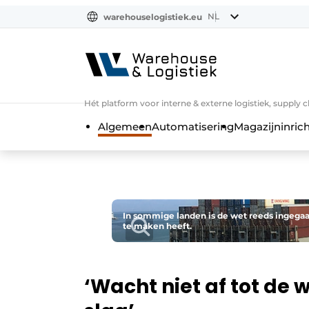
NL
warehouselogistiek.eu
NL
EN
DE
Hét platform voor interne & externe logistiek, supply 
Algemeen
Automatisering
Magazijninrich
In sommige landen is de wet reeds ingegaa
te maken heeft.
‘Wacht niet af tot de 