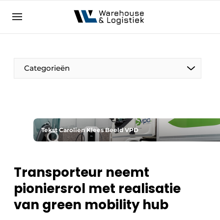
NL
warehouselogistiek.eu
NL
EN
DE
Categorieën
Tekst Carolien Klees Beeld VPD
Transporteur neemt
pioniersrol met realisatie
van green mobility hub