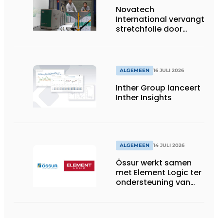
Novatech
International vervangt
stretchfolie door
herbruikbare
palletwikkels van
return2sender
ALGEMEEN
16 JULI 2026
Inther Group lanceert
Inther Insights
ALGEMEEN
14 JULI 2026
Össur werkt samen
met Element Logic ter
ondersteuning van
Healthcare-logistiek
in Nederland