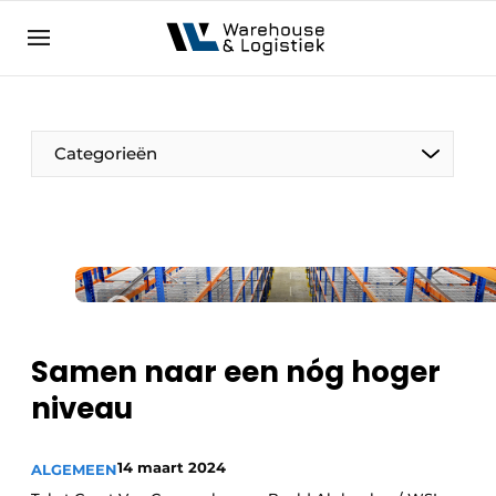
NL
warehouselogistiek.eu
NL
EN
DE
Categorieën
Samen naar een nóg hoger
niveau
14 maart 2024
ALGEMEEN