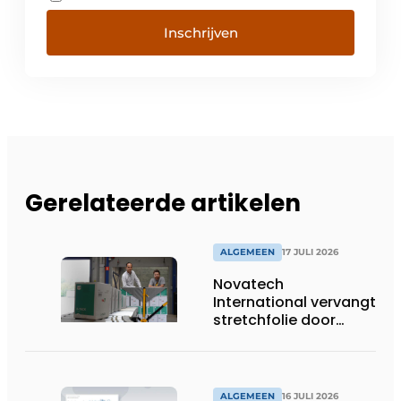
Inschrijven
Gerelateerde artikelen
ALGEMEEN
17 JULI 2026
Novatech
International vervangt
stretchfolie door
herbruikbare
palletwikkels van
return2sender
ALGEMEEN
16 JULI 2026