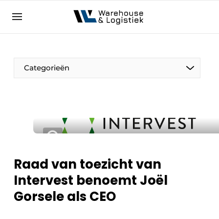
NL
warehouselogistiek.eu
NL
EN
DE
Categorieën
Raad van toezicht van
Intervest benoemt Joël
Gorsele als CEO