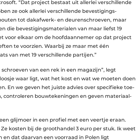
oft. “Dat project bestaat uit allerlei verschillende
bben ze ook allerlei verschillende bevestigings­
e bouten tot dakafwerk- en deuren­schroeven, maar
 die bevestigings­materialen van maar liefst 19
het voor elkaar om de hoofd­aannemer op dat project
oeften te voorzien. Waarbij ze maar met één
ts van met 19 verschillende partijen.”
e schroeven van een rek in een magazijn”, legt
doosje waar ligt, wat het kost en wat we moeten doen
jgen. En we geven het juiste advies over specifieke toe­
, contro­leren bouwtekeningen en geven materiaal-
een glijmoer in een profiel met een veertje eraan.
 Ze kosten bij de groothandel 3 euro per stuk. Ik weet
n en dat daarvan een voorraad in Polen ligt