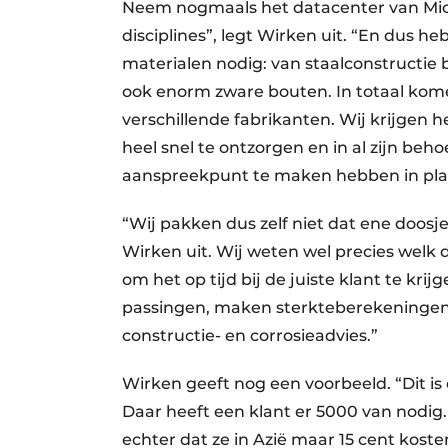
Neem nogmaals het datacenter van Micros
disciplines”, legt Wirken uit. “En dus he
materialen nodig: van staal­constructi
ook enorm zware bouten. In totaal komen
verschillende fabrikanten. Wij krijgen 
heel snel te ontzorgen en in al zijn beh
aanspreek­punt te maken hebben in plaa
“Wij pakken dus zelf niet dat ene doosj
Wirken uit. Wij weten wel precies welk 
om het op tijd bij de juiste klant te kri
passingen, maken sterkte­berekeningen
constructie- en corrosieadvies.”
Wirken geeft nog een voorbeeld. “Dit is 
Daar heeft een klant er 5000 van nodig.
echter dat ze in Azië maar 15 cent koste