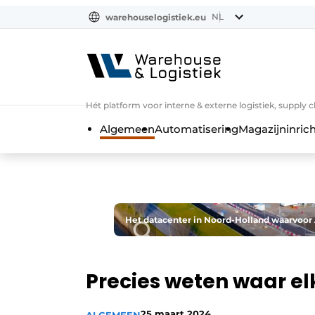
NL
warehouselogistiek.eu
NL
EN
DE
Hét platform voor interne & externe logistiek, supply 
Algemeen
Automatisering
Magazijninrich
Het datacenter in Noord-Holland waarvoor A
Precies weten waar el
25 maart 2024