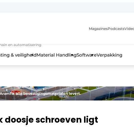
Magazines
Podcasts
Video
chain en automatisering
ting & veiligheid
Material Handling
Software
Verpakking
ramfix alle bevestigingsmaterialen levert.
k doosje schroeven ligt