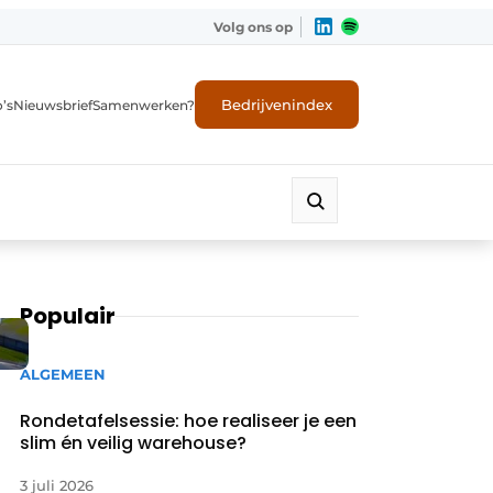
Volg ons op
Bedrijvenindex
’s
Nieuwsbrief
Samenwerken?
Populair
ALGEMEEN
Rondetafelsessie: hoe realiseer je een
slim én veilig warehouse?
3 juli 2026