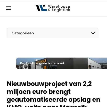
NL
warehouselogistiek.eu
NL
EN
DE
Categorieën
Box2lock langs de buitenkant
Nieuwbouwproject van 2,2
miljoen euro brengt
geautomatiseerde opslag en