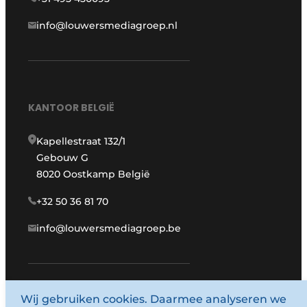
info@louwersmediagroep.nl
KANTOOR BELGIË
Kapellestraat 132/1
Gebouw G
8020 Oostkamp België
+32 50 36 81 70
info@louwersmediagroep.be
Wij gebruiken cookies. Daarmee analyseren we
www.louwersmediagroep.com