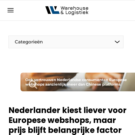
NL
warehouselogistiek.eu
NL
EN
DE
Categorieën
Ook vertrouwen Nederlandse consumenten Europese
webshops aanzienlijk meer dan Chinese platforms
Nederlander kiest liever voor
Europese webshops, maar
prijs blijft belangrijke factor