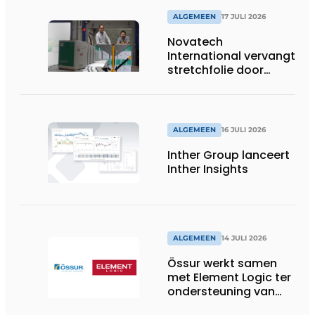
ALGEMEEN
17 JULI 2026
Novatech
International vervangt
stretchfolie door
herbruikbare
palletwikkels van
return2sender
ALGEMEEN
16 JULI 2026
Inther Group lanceert
Inther Insights
ALGEMEEN
14 JULI 2026
Össur werkt samen
met Element Logic ter
ondersteuning van
Healthcare-logistiek