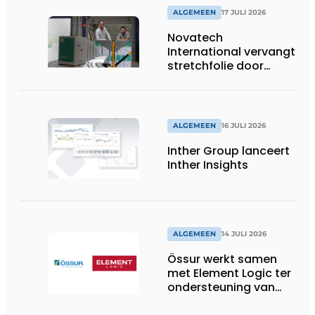
ALGEMEEN
17 JULI 2026
Novatech
International vervangt
stretchfolie door
herbruikbare
palletwikkels van
return2sender
ALGEMEEN
16 JULI 2026
Inther Group lanceert
Inther Insights
ALGEMEEN
14 JULI 2026
Össur werkt samen
met Element Logic ter
ondersteuning van
Healthcare-logistiek