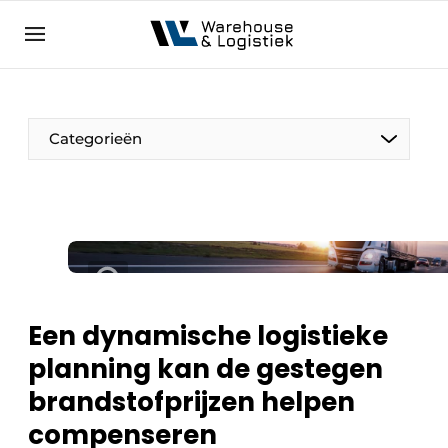
NL
warehouselogistiek.eu
NL
EN
DE
Categorieën
Een dynamische logistieke
planning kan de gestegen
brandstofprijzen helpen
compenseren