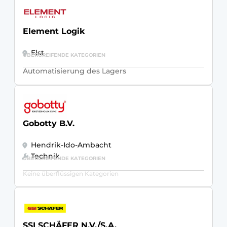
Element Logik
Elst
ÜBERGREIFENDE KATEGORIEN
Automatisierung des Lagers
Gobotty B.V.
Hendrik-Ido-Ambacht
Technik
ÜBERGREIFENDE KATEGORIEN
Keine überflüssigen Kategorien
SSI SCHÄFER N.V./S.A.