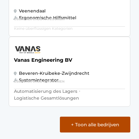
Veenendaal
Ergonomische Hilfsmittel
ÜBERGREIFENDE KATEGORIEN
Keine überflüssigen Kategorien
Vanas Engineering BV
Beveren-Kruibeke-Zwijndrecht
Systemintegrator
ÜBERGREIFENDE KATEGORIEN
Automatisierung des Lagers
Logistische Gesamtlösungen
+ Toon alle bedrijven