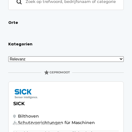
Orte
Kategorien
Sortieren
GEPROMOOT
SICK
Bilthoven
Schutzvorrichtungen für Maschinen
ÜBERGREIFENDE KATEGORIEN