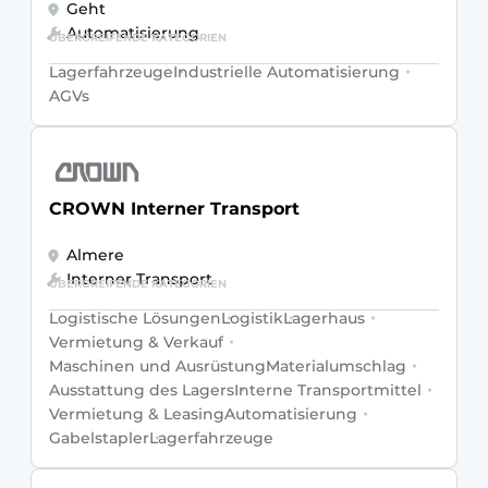
Geht
Automatisierung
ÜBERGREIFENDE KATEGORIEN
Lagerfahrzeuge
Industrielle Automatisierung
AGVs
CROWN Interner Transport
Almere
Interner Transport
ÜBERGREIFENDE KATEGORIEN
Logistische Lösungen
Logistik
Lagerhaus
Vermietung & Verkauf
Maschinen und Ausrüstung
Materialumschlag
Ausstattung des Lagers
Interne Transportmittel
Vermietung & Leasing
Automatisierung
Gabelstapler
Lagerfahrzeuge