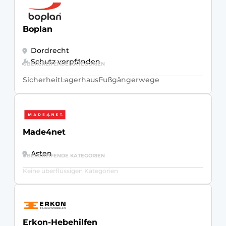
Boplan
Dordrecht
Schutz verpfänden
ÜBERGREIFENDE KATEGORIEN
Sicherheit
Lagerhaus
Fußgängerwege
Made4net
Asten
ÜBERGREIFENDE KATEGORIEN
Keine überflüssigen Kategorien
Erkon-Hebehilfen