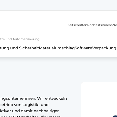
Zeitschriften
Podcasts
Videos
Ne
rkette und Automatisierung
tung und Sicherheit
Materialumschlag
Software
Verpackung
klungsunternehmen. Wir entwickeln
etrieb von Logistik- und
ektiver und damit nachhaltiger