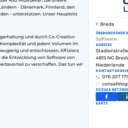
ber 450 Mitarbeiter, die unsere
Ländern - Dänemark, Finnland, den
en - unterstützen. Unser Hauptsitz
Breda
ÜBERGREIFENDE 
gerhaltung und durch Co-Creation
Software
er Komplexität und jedem Volumen im
ADRESSE
eugierig und entschlossen, Effizienz
Stadionstraß
n die Entwicklung von Software von
4815 NG Bred
rbsvorteil zu verschaffen. Das tun wir
Niederlande
KONTAKTGEGEV
076 207 17
consafelogi
SOZIALE NETZWE
KARTE