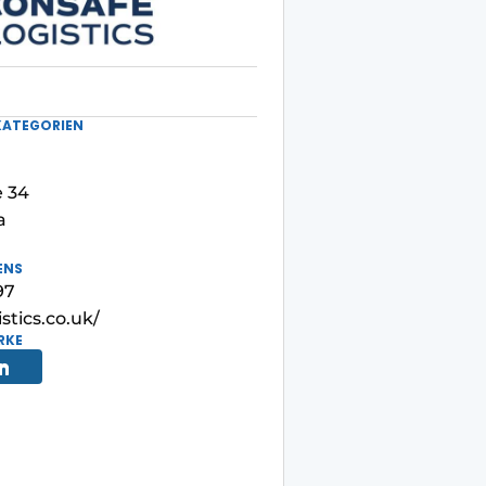
KATEGORIEN
e 34
a
ENS
97
stics.co.uk/
RKE