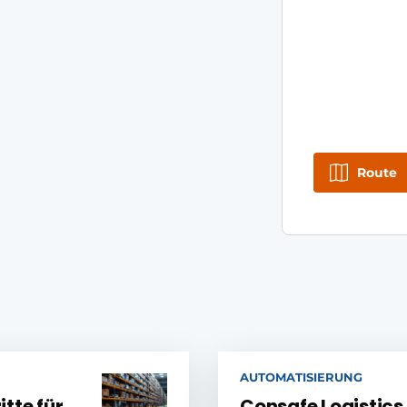
Route
AUTOMATISIERUNG
tte für
Consafe Logistics 