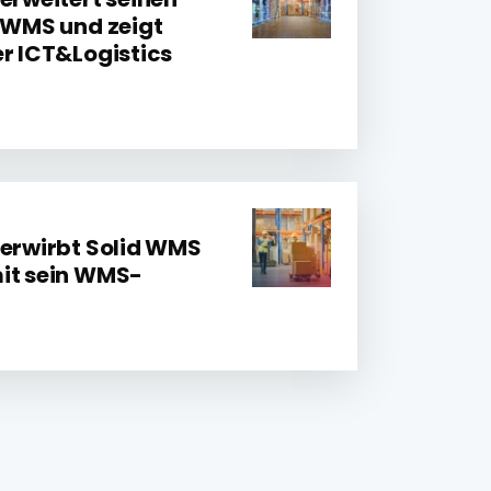
d WMS und zeigt
er ICT&Logistics
 erwirbt Solid WMS
mit sein WMS-