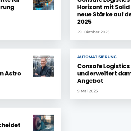
erung
Horizont mit Soli
neue Stärke auf d
2025
29. Oktober 2025
AUTOMATISIERUNG
Consafe Logistics
in Astro
und erweitert da
Angebot
9 Mai 2025
cheidet