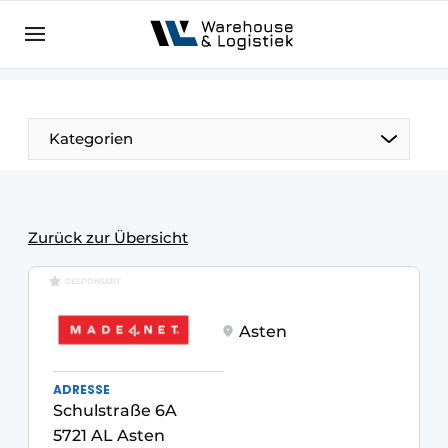
DE
warehouselogistiek.eu
NL
EN
DE
Kategorien
Zurück zur Übersicht
GESPONSERT
Asten
ADRESSE
Schulstraße 6A
5721 AL Asten