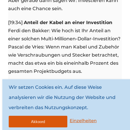
Aber gerade dann sagen wir: Investieren kann
auch eine Chance sein.
[19:34]
Anteil der Kabel an einer Investition
Ferdi den Bakker: Wie hoch ist Ihr Anteil an
einer solchen Multi-Millionen-Dollar-Investition?
Pascal de Vries: Wenn man Kabel und Zubehör
wie Verschraubungen und Stecker betrachtet,
macht das etwa ein bis eineinhalb Prozent des
gesamten Projektbudgets aus.
[20:00]
Was ist ein gutes Kabel?
Wir setzen Cookies ein. Auf diese Weise
Ferdi den Bakker: Und was ist ein gutes Kabel?
analysieren wir die Nutzung der Website und
Pascal de Vries: Ein gutes Kabel ist eines, das
verbreiten das Nutzungskonzept.
man einstecken und 20 Jahre lang nicht mehr
anschauen muss. Das ist es, was unsere
Einzelheiten
Akkoord
Kunden wollen. Sie wollen die Gewissheit