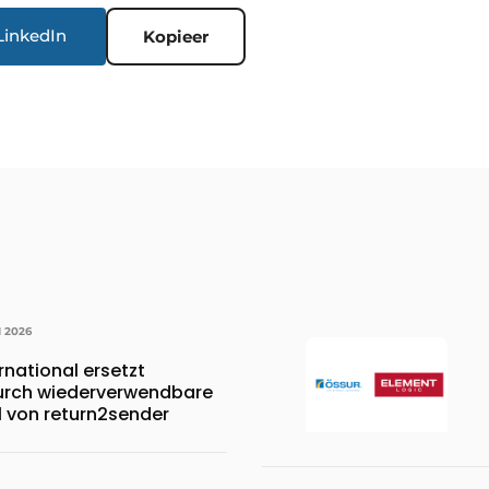
LinkedIn
Kopieer
I 2026
rnational ersetzt
durch wiederverwendbare
l von return2sender