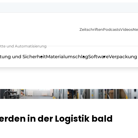
Zeitschriften
Podcasts
Videos
Ne
rkette und Automatisierung
tung und Sicherheit
Materialumschlag
Software
Verpackung
rden in der Logistik bald