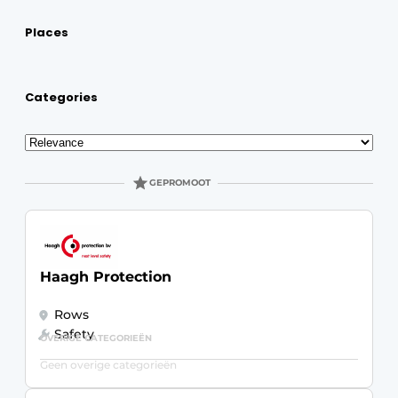
Places
Categories
Sort
GEPROMOOT
Haagh Protection
Rows
Safety
OVERIGE CATEGORIEËN
Geen overige categorieën