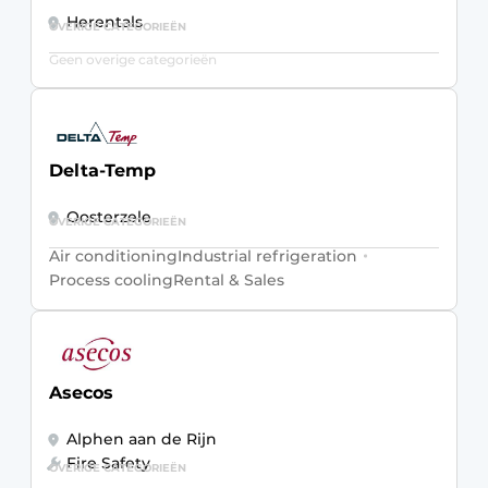
Herentals
OVERIGE CATEGORIEËN
Geen overige categorieën
Delta-Temp
Oosterzele
OVERIGE CATEGORIEËN
Air conditioning
Industrial refrigeration
Process cooling
Rental & Sales
Asecos
Alphen aan de Rijn
Fire Safety
OVERIGE CATEGORIEËN