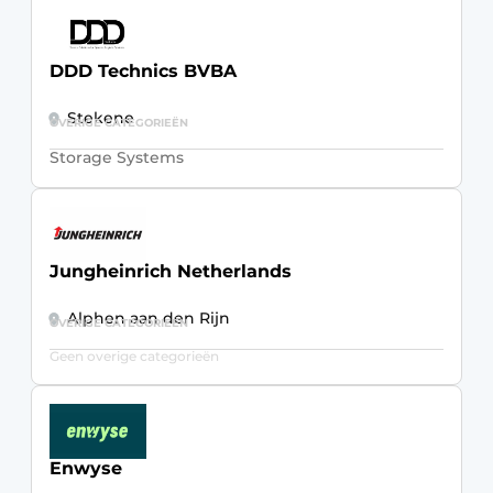
DDD Technics BVBA
Stekene
OVERIGE CATEGORIEËN
Storage Systems
Jungheinrich Netherlands
Alphen aan den Rijn
OVERIGE CATEGORIEËN
Geen overige categorieën
Enwyse