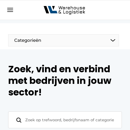
EN
warehouselogistiek.eu
NL
EN
DE
Categorieën
Zoek, vind en verbind
met bedrijven in jouw
sector!