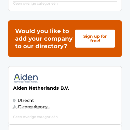
Geen overige categorieën
Would you like to
Sign up for
add your company
free!
to our directory?
Aiden Netherlands B.V.
Utrecht
IT consultancy
OVERIGE CATEGORIEËN
Geen overige categorieën