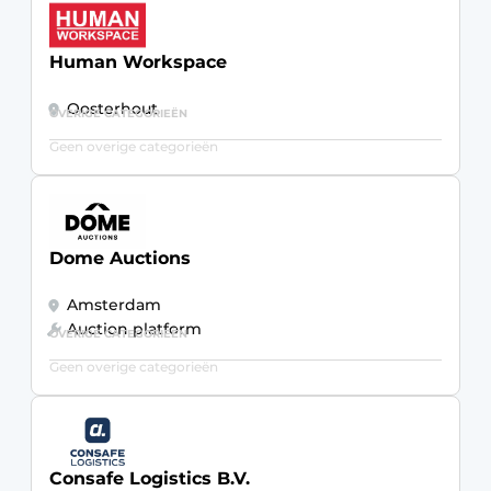
Human Workspace
Oosterhout
OVERIGE CATEGORIEËN
Geen overige categorieën
Dome Auctions
Amsterdam
Auction platform
OVERIGE CATEGORIEËN
Geen overige categorieën
Consafe Logistics B.V.