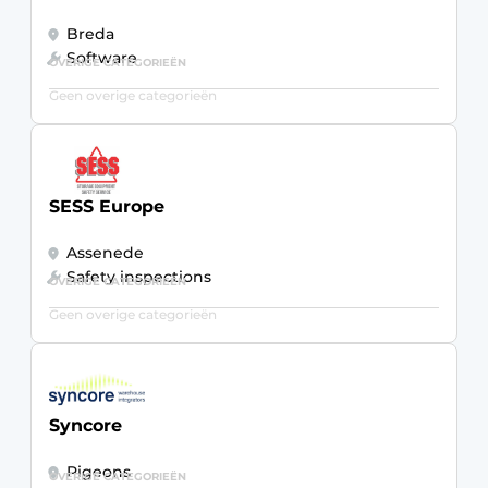
Breda
Software
OVERIGE CATEGORIEËN
Geen overige categorieën
SESS Europe
Assenede
Safety inspections
OVERIGE CATEGORIEËN
Geen overige categorieën
Syncore
Pigeons
OVERIGE CATEGORIEËN