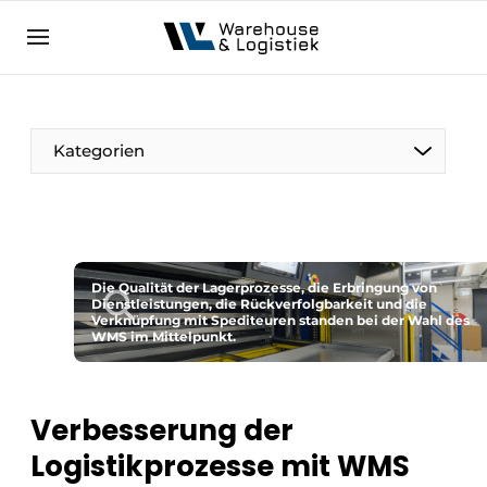
DE
warehouselogistiek.eu
NL
EN
DE
Kategorien
Die Qualität der Lagerprozesse, die Erbringung von
Dienstleistungen, die Rückverfolgbarkeit und die
Verknüpfung mit Spediteuren standen bei der Wahl des
WMS im Mittelpunkt.
Verbesserung der
Logistikprozesse mit WMS