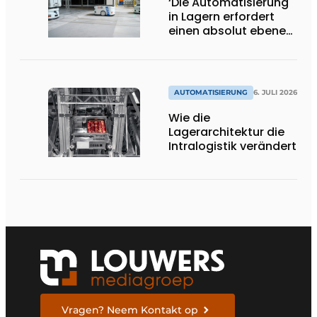
‘Die Automatisierung
in Lagern erfordert
einen absolut ebenen
und
beschädigungsfreien
Boden.’
AUTOMATISIERUNG
6. JULI 2026
Wie die
Lagerarchitektur die
Intralogistik verändert
Vragen? Neem Kontakt op