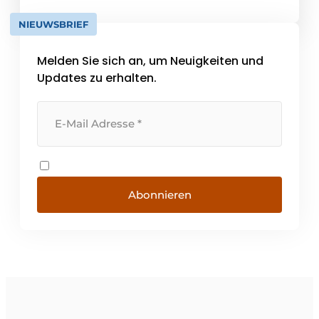
Sicheres Arbeiten in der Höhe: Kipptore und
NIEUWSBRIEF
DurchgangsvorrichtungenTriax® Kipptore
und Durchgangsvorrichtungen sorgen für
Melden Sie sich an, um Neuigkeiten und
einen sicheren und effizienten Transfer [...]
Updates zu erhalten.
Abonnieren