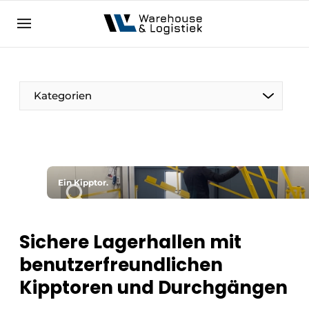
DE
warehouselogistiek.eu
NL
EN
DE
Kategorien
Ein Kipptor.
Sichere Lagerhallen mit
benutzerfreundlichen
Kipptoren und Durchgängen