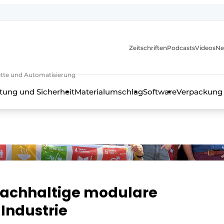
Zeitschriften
Podcasts
Videos
Ne
rkette und Automatisierung
tung und Sicherheit
Materialumschlag
Software
Verpackung
nachhaltige modulare
Industrie