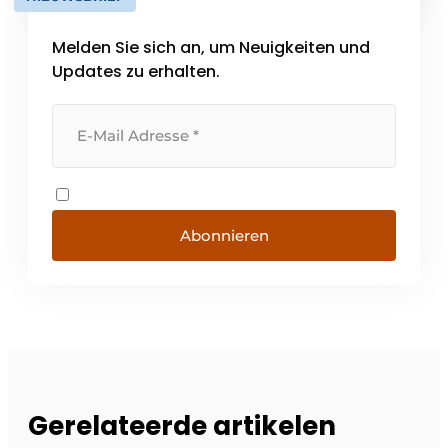
Konzeption, Integration und Optimierung
von Gesamtlösungen, bei denen Systeme,
Melden Sie sich an, um Neuigkeiten und
Software und Service nahtlos
ineinandergreifen. Als Wissenspartner
Updates zu erhalten.
denken wir [...]
Abonnieren
Gerelateerde artikelen