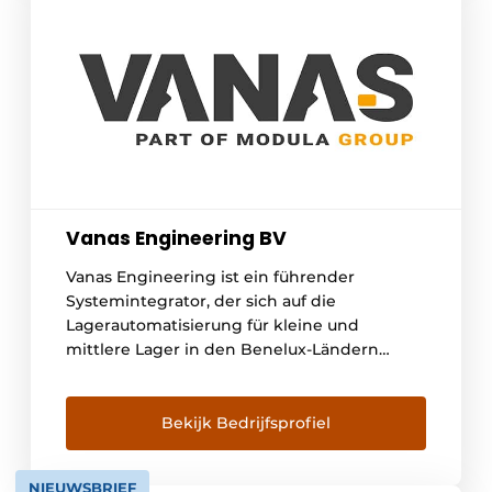
Unternehmen dabei, ihre Effizienz zu
steigern, den Platz optimal zu nutzen und […]
Vanas Engineering BV
Vanas Engineering ist ein führender
Systemintegrator, der sich auf die
Lagerautomatisierung für kleine und
mittlere Lager in den Benelux-Ländern
spezialisiert hat. Seit 1946 kombinieren wir
technisches Know-how, Prozesswissen und
innovative Technologie, um
Bekijk Bedrijfsprofiel
Intralogistikumgebungen zukunftssicher zu
machen. Unsere Stärke liegt in der
NIEUWSBRIEF