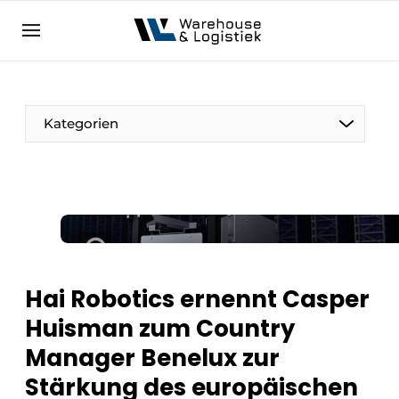
DE
warehouselogistiek.eu
NL
EN
DE
Kategorien
Hai Robotics ernennt Casper
Huisman zum Country
Manager Benelux zur
Stärkung des europäischen