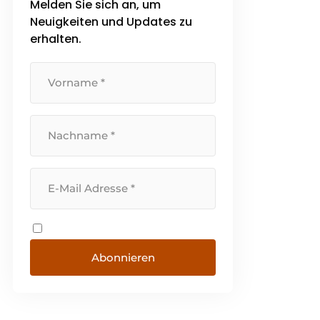
Melden Sie sich an, um
Teleskopförderer, fortschrittliche
Neuigkeiten und Updates zu
Automatisierung und nahtlose
Softwareintegration. Mit
erhalten.
Projekten ab 25.000 € [...]
Abonnieren