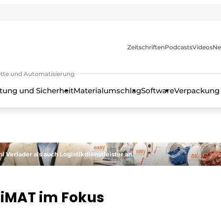
Zeitschriften
Podcasts
Videos
Ne
rkette und Automatisierung
tung und Sicherheit
Materialumschlag
Software
Verpackung
 Verlader als auch Logistikdienstleister an.
ogiMAT im Fokus