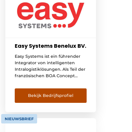
Easy Systems Benelux BV.
Easy Systems ist ein führender
Integrator von intelligenten
Intralogistiklösungen. Als Teil der
französischen BOA Concept
Group entwickeln, bauen und
implementieren wir modulare
und skalierbare Systeme für
Bekijk Bedrijfsprofiel
Materialtransport, Lagerung und
automatisierte Verarbeitung.
Unser Know-how umfasst
NIEUWSBRIEF
Förderlösungen für leichte und
schwere Güter, mobile