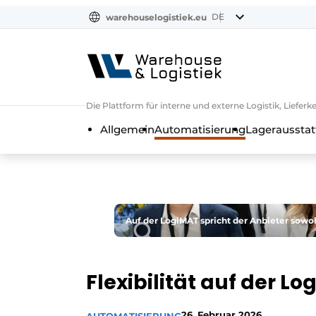
DE
warehouselogistiek.eu
NL
EN
DE
Die Plattform für interne und externe Logistik, Liefe
Allgemein
Automatisierung
Lagerausstat
Auf der LogiMAT spricht der Anbieter sowohl
Flexibilität auf der L
26. Februar 2026