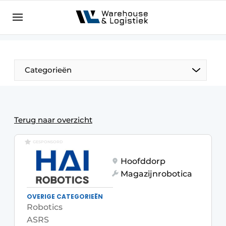
NL
warehouselogistiek.eu
NL
EN
DE
Categorieën
Terug naar overzicht
GESPONSORD
Hoofddorp
Magazijnrobotica
OVERIGE CATEGORIEËN
Robotics
ASRS