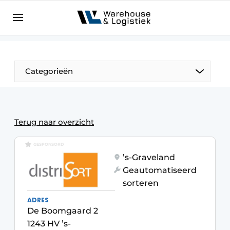
NL
warehouselogistiek.eu
NL
EN
DE
Categorieën
Terug naar overzicht
GESPONSORD
’s-Graveland
Geautomatiseerd
sorteren
ADRES
De Boomgaard 2
1243 HV ’s-