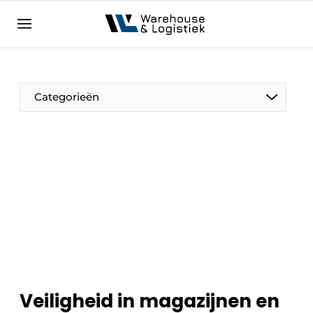
NL
warehouselogistiek.eu
NL
EN
DE
Categorieën
Veiligheid in magazijnen en