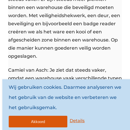
binnen een warehouse die beveiligd moeten
worden. Met veiligheidshekwerk, een deur, een
beveiliging en bijvoorbeeld een badge reader
creëren we als het ware een kooi of een
afgescheiden zone binnen een warehouse. Op
die manier kunnen goederen veilig worden
opgeslagen.
Camiel van Asch: Je ziet dat steeds vaker,
omdat een warehouse vaak verschillende typen
producten bevat, met ook verschillende
Wij gebruiken cookies. Daarmee analyseren we
waarden.
het gebruik van de website en verbeteren we
het gebruiksgemak.
Roel van Gils: Oké, maar ook een scheiding
tussen bijvoorbeeld meerdere huurders?
Details
Akkoord