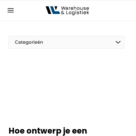
NL
warehouselogistiek.eu
NL
EN
DE
Categorieën
Hoe ontwerp je een