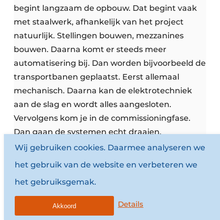
begint langzaam de opbouw. Dat begint vaak
met staalwerk, afhankelijk van het project
natuurlijk. Stellingen bouwen, mezzanines
bouwen. Daarna komt er steeds meer
automatisering bij. Dan worden bijvoorbeeld de
transportbanen geplaatst. Eerst allemaal
mechanisch. Daarna kan de elektrotechniek
aan de slag en wordt alles aangesloten.
Vervolgens kom je in de commissioningfase.
Dan gaan de systemen echt draaien.
Wij gebruiken cookies. Daarmee analyseren we
[14:47] Commissioning en opleiding van
het gebruik van de website en verbeteren we
medewerkers
het gebruiksgemak.
Roel van Gils:
En dan moeten de mensen
Details
natuurlijk ook nog meegenomen worden of
Akkoord