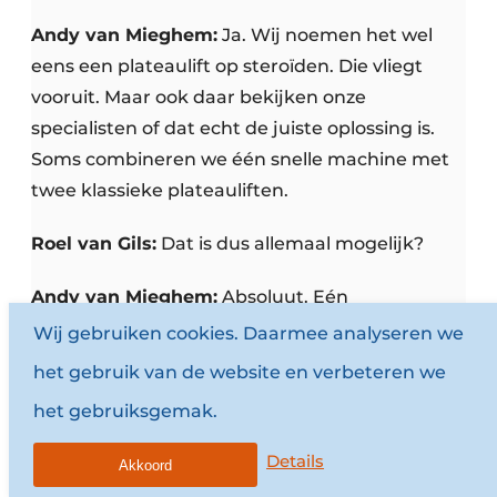
Andy van Mieghem:
Ja. Wij noemen het wel
eens een plateaulift op steroïden. Die vliegt
vooruit. Maar ook daar bekijken onze
specialisten of dat echt de juiste oplossing is.
Soms combineren we één snelle machine met
twee klassieke plateauliften.
Roel van Gils:
Dat is dus allemaal mogelijk?
Andy van Mieghem:
Absoluut. Eén
softwareplatform stuurt al die verschillende
Wij gebruiken cookies. Daarmee analyseren we
machines op elkaar afgestemd aan. Er bestaat
het gebruik van de website en verbeteren we
bijvoorbeeld ook een plateaulift met een rolluik
het gebruiksgemak.
erboven. Wanneer iemand één gereedschap
nodig heeft, wordt alleen het compartiment
Details
Akkoord
waarin dat gereedschap ligt vrijgegeven. De