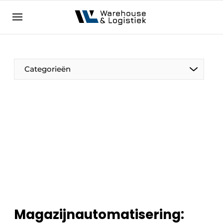
NL
warehouselogistiek.eu
NL
EN
DE
Categorieën
Magazijnautomatisering: