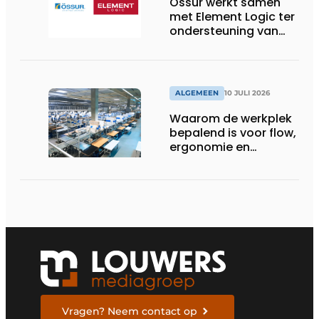
Össur werkt samen
met Element Logic ter
ondersteuning van
Healthcare-logistiek
in Nederland
ALGEMEEN
10 JULI 2026
Waarom de werkplek
bepalend is voor flow,
ergonomie en
productiviteit
Vragen? Neem contact op