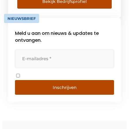
voor geautomatiseerde warehousetrucks en
Bekijk Bedrijfsprofiel
een 24/7 onderhoudsservice. Hiermee
bieden we een one-stop-shop aanbod in
NIEUWSBRIEF
logistieke oplossingen gecombineerd met
een hoge servicegraad. Met vestigingen […]
Meld u aan om nieuws & updates te
ontvangen.
Inschrijven