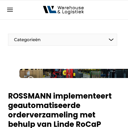
NL
warehouselogistiek.eu
NL
EN
DE
Categorieën
ROSSMANN implementeert
geautomatiseerde
orderverzameling met
behulp van Linde RoCaP