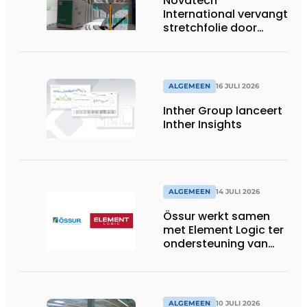
Novatech
International vervangt
stretchfolie door
herbruikbare
palletwikkels van
return2sender
ALGEMEEN
16 JULI 2026
Inther Group lanceert
Inther Insights
ALGEMEEN
14 JULI 2026
Össur werkt samen
met Element Logic ter
ondersteuning van
Healthcare-logistiek
in Nederland
ALGEMEEN
10 JULI 2026