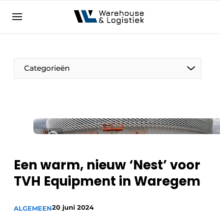
NL
warehouselogistiek.eu
NL
EN
DE
Categorieën
Een warm, nieuw ‘Nest’ voor
TVH Equipment in Waregem
20 juni 2024
ALGEMEEN