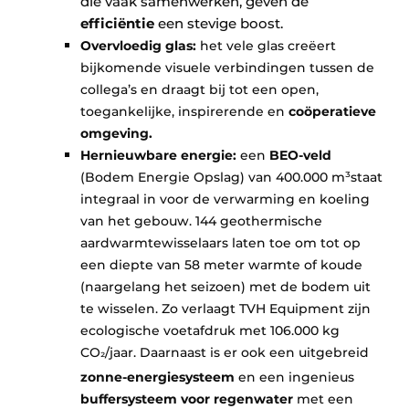
die vaak samenwerken, geven de
efficiëntie
een stevige boost.
Overvloedig glas:
het vele glas creëert
bijkomende visuele verbindingen tussen de
collega’s en draagt bij tot een open,
toegankelijke, inspirerende en
coöperatieve
omgeving.
Hernieuwbare energie:
een
BEO-veld
(Bodem Energie Opslag) van 400.000 m³staat
integraal in voor de verwarming en koeling
van het gebouw. 144 geothermische
aardwarmtewisselaars laten toe om tot op
een diepte van 58 meter warmte of koude
(naargelang het seizoen) met de bodem uit
te wisselen. Zo verlaagt TVH Equipment zijn
ecologische voetafdruk met 106.000 kg
CO
/jaar. Daarnaast is er ook een uitgebreid
²
zonne-energiesysteem
en een ingenieus
buffersysteem voor regenwater
met een