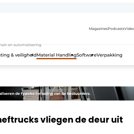
Magazines
Podcasts
Video
chain en automatisering
ting & veiligheid
Material Handling
Software
Verpakking
iseren de fysieke belasting van de bestuurders.
eftrucks vliegen de deur uit