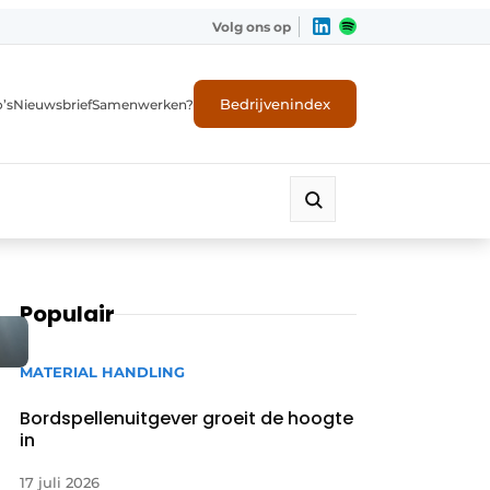
Volg ons op
Bedrijvenindex
’s
Nieuwsbrief
Samenwerken?
Populair
MATERIAL HANDLING
Bordspellenuitgever groeit de hoogte
in
17 juli 2026