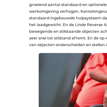
groeiend aantal standaard en optionele f
werk­omgeving verhogen. Kantel­ongeva
standaard ingebouwde hulp­systeem dat
het laad­gewicht. En de Linde Reverse Ass
bewegende en stilstaande objecten acht
zeer snel tot stilstand afremt. En de 
van objecten onderscheiden en stellen i