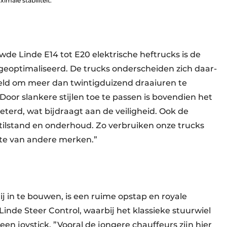
male stabiliteit.
wde Linde E14 tot E20 elektrische heftrucks is de
geoptimaliseerd. De trucks onder­scheiden zich daar­
keld om meer dan twintig­duizend draaiuren te
Door slankere stijlen toe te passen is boven­dien het
eterd, wat bijdraagt aan de veiligheid. Ook de
 stilstand en onderhoud. Zo verbruiken onze trucks
hte van andere merken.”
ij in te bouwen, is een ruime opstap en royale
Linde Steer Control, waarbij het klassieke stuurwiel
en joystick. ”Vooral de jongere chauffeurs zijn hier