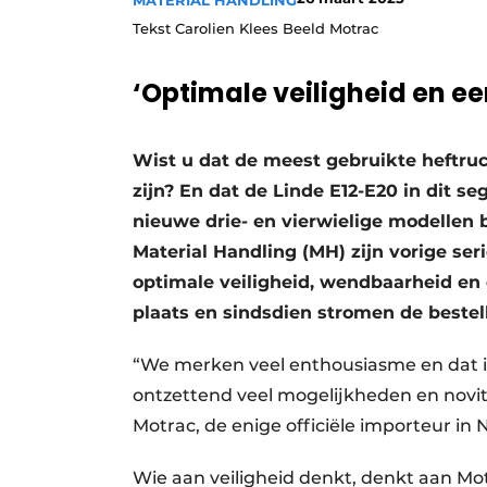
MATERIAL HANDLING
Tekst Carolien Klees Beeld Motrac
‘Optimale veiligheid en ee
Wist u dat de meest gebruikte heftruc
zijn? En dat de Linde E12-E20 in dit s
nieuwe drie- en vierwielige modellen 
Material Handling (MH) zijn vorige se
optimale veiligheid, wendbaarheid en
plaats en sindsdien stromen de beste
“We merken veel enthousiasme en dat i
ontzettend veel mogelijkheden en novitei
Motrac, de enige officiële importeur in 
Wie aan veiligheid denkt, denkt aan Mot