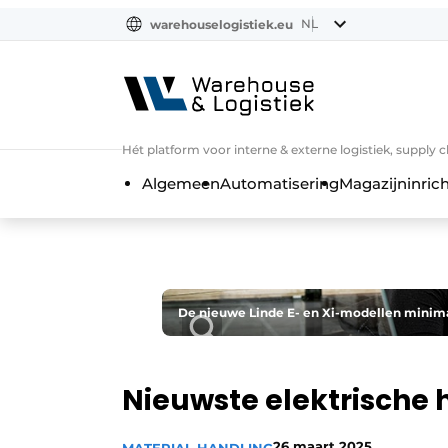
NL
warehouselogistiek.eu
NL
EN
DE
Hét platform voor interne & externe logistiek, supply 
Algemeen
Automatisering
Magazijninrich
De nieuwe Linde E- en Xi-modellen minimal
Nieuwste elektrische h
26 maart 2025