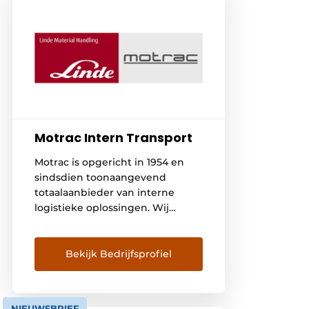
Motrac Intern Transport
Motrac is opgericht in 1954 en
sindsdien toonaangevend
totaalaanbieder van interne
logistieke oplossingen. Wij
verkopen, verhuren en leasen
hef- en magazijntrucks van het
innovatieve merk Linde. We
Bekijk Bedrijfsprofiel
adviseren en verzorgen we de
engineering voor
geautomatiseerde
NIEUWSBRIEF