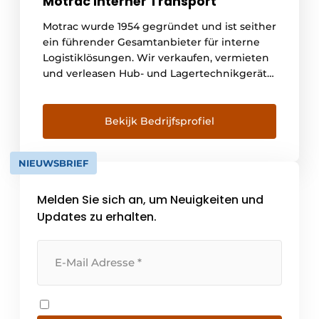
Motrac Interner Transport
Motrac wurde 1954 gegründet und ist seither
ein führender Gesamtanbieter für interne
Logistiklösungen. Wir verkaufen, vermieten
und verleasen Hub- und Lagertechnikgeräte
der innovativen Marke Linde. Wir beraten
und liefern Engineering für automatisierte
Lagertechnik und einen 24/7-
Bekijk Bedrijfsprofiel
Wartungsservice. Damit bieten wir
Logistiklösungen aus einer Hand, verbunden
NIEUWSBRIEF
mit einem hohen Serviceniveau. Mit
Niederlassungen [...]
Melden Sie sich an, um Neuigkeiten und
Updates zu erhalten.