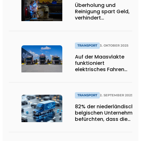
Überholung und
Reinigung spart Geld,
verhindert
Ausfallzeiten und ist
nachhaltig
TRANSPORT
3. OKTOBER 2025
Auf der Maasvlakte
funktioniert
elektrisches Fahren
einfach".
TRANSPORT
2. SEPTEMBER 2025
82% der niederländischen
belgischen Unternehmen
befürchten, dass die
Verkehrsmanagementsy
in den nächsten fünf Jah
nicht ausreichen werden