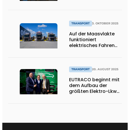
Ausfallzeiten und ist
nachhaltig
TRANSPORT
3. OKTOBER 2025
Auf der Maasvlakte
funktioniert
elektrisches Fahren
einfach".
TRANSPORT
20. AUGUST 2025
EUTRACO beginnt mit
dem Aufbau der
größten Elektro-Lkw-
Flotte in Belgien