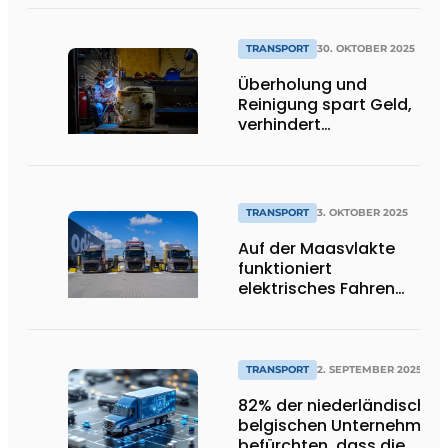
Standardanwendungen
TRANSPORT
30. OKTOBER 2025
Überholung und
Reinigung spart Geld,
verhindert
Ausfallzeiten und ist
nachhaltig
TRANSPORT
3. OKTOBER 2025
Auf der Maasvlakte
funktioniert
elektrisches Fahren
einfach".
TRANSPORT
2. SEPTEMBER 2025
82% der niederländischen
belgischen Unternehmen
befürchten, dass die