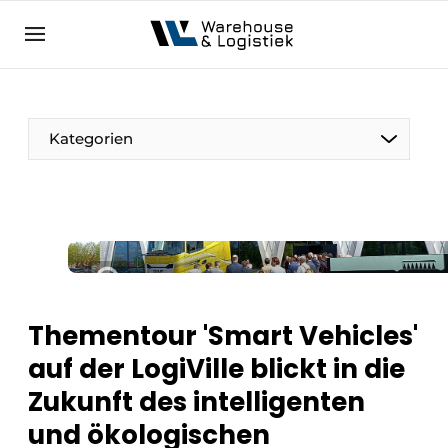
DE
warehouselogistiek.eu
NL
EN
DE
Kategorien
Thementour 'Smart Vehicles'
auf der LogiVille blickt in die
Zukunft des intelligenten
und ökologischen