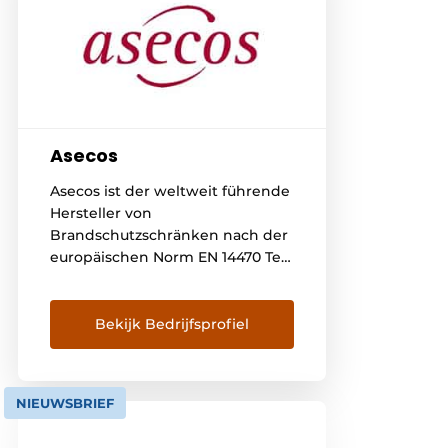
Asecos
Asecos ist der weltweit führende
Hersteller von
Brandschutzschränken nach der
europäischen Norm EN 14470 Teil
1 und Teil 2 sowie von
Brandschutzschränken für die
aktive und passive Lagerung von
Bekijk Bedrijfsprofiel
Lithium-Ionen-Batterien mit
unserer Modellreihe ION - LINE.
Wir sorgen für die
NIEUWSBRIEF
ordnungsgemäße und sichere
Lagerung und Handhabung von