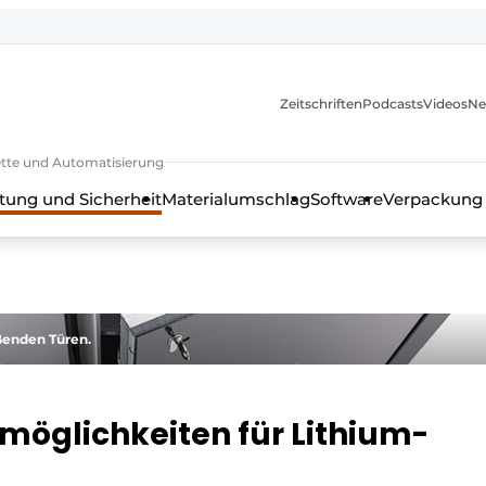
Zeitschriften
Podcasts
Videos
Ne
rkette und Automatisierung
tung und Sicherheit
Materialumschlag
Software
Verpackung
ßenden Türen.
möglichkeiten für Lithium-