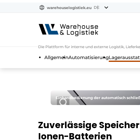
DE
warehouselogistiek.eu
NL
EN
DE
Die Plattform für interne und externe Logistik, Liefe
Allgemein
Automatisierung
Lagerausstat
Einhandbedienung der automatisch schlie
Zuverlässige Speicher
Ionen-Batterien