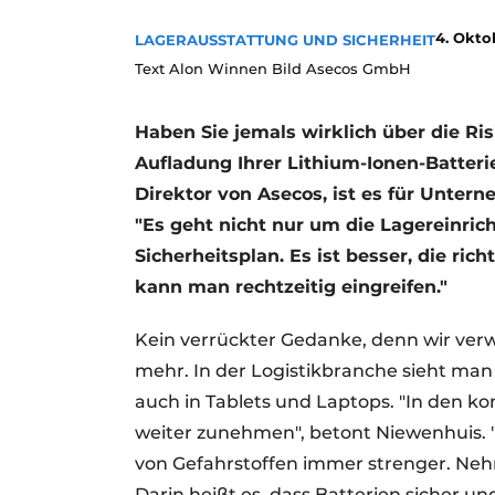
4. Okto
LAGERAUSSTATTUNG UND SICHERHEIT
Text Alon Winnen Bild Asecos GmbH
Haben Sie jemals wirklich über die Ri
Aufladung Ihrer Lithium-Ionen-Batter
Direktor von Asecos, ist es für Unte
"Es geht nicht nur um die Lagereinri
Sicherheitsplan. Es ist besser, die ric
kann man rechtzeitig eingreifen."
Kein verrückter Gedanke, denn wir ve
mehr. In der Logistikbranche sieht man
auch in Tablets und Laptops. "In den k
weiter zunehmen", betont Niewenhuis. 
von Gefahrstoffen immer strenger. Nehm
Darin heißt es, dass Batterien sicher 