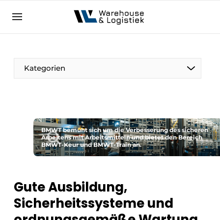
DE
warehouselogistiek.eu
NL
EN
DE
Kategorien
BMWT bemüht sich um die Verbesserung des sicheren
Arbeitens mit Arbeitsmitteln und bietet den Bereich
BMWT-Keur und BMWT-Train an.
Gute Ausbildung,
Sicherheitssysteme und
ordnungsgemäße Wartung