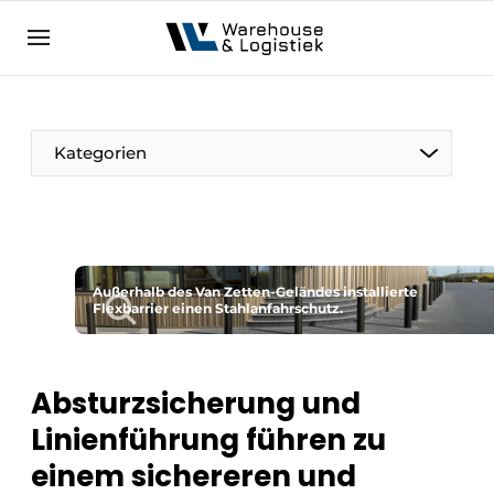
DE
warehouselogistiek.eu
NL
EN
DE
Kategorien
Außerhalb des Van Zetten-Geländes installierte
Flexbarrier einen Stahlanfahrschutz.
Absturzsicherung und
Linienführung führen zu
einem sichereren und