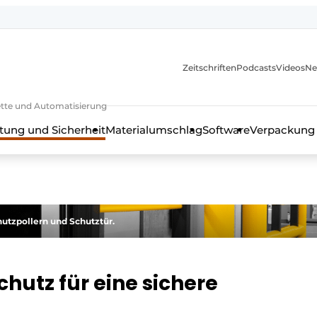
Zeitschriften
Podcasts
Videos
Ne
rkette und Automatisierung
tung und Sicherheit
Materialumschlag
Software
Verpackung
utzpollern und Schutztür.
hutz für eine sichere