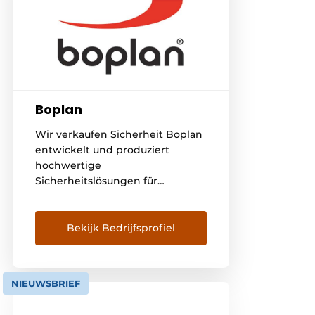
Boplan
Wir verkaufen Sicherheit Boplan
entwickelt und produziert
hochwertige
Sicherheitslösungen für
industrielle Umgebungen.
Unsere dauerhaften Fall- und
Aufprallschutzlösungen sind die
Bekijk Bedrijfsprofiel
Referenz in Sachen
Stoßdämpfung und werden
weltweit in Lagerhäusern,
NIEUWSBRIEF
Produktionsstätten,
Logistikzentren, Kühlhäusern,