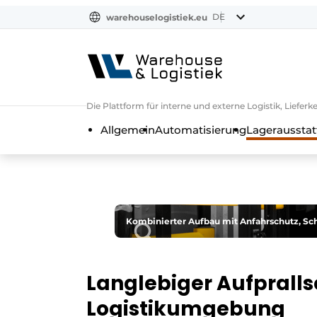
DE
warehouselogistiek.eu
NL
EN
DE
Die Plattform für interne und externe Logistik, Liefe
Allgemein
Automatisierung
Lagerausstat
Kombinierter Aufbau mit Anfahrschutz, Sch
Langlebiger Aufprallsc
Logistikumgebung