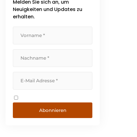
Melden Sie sich an, um
(petro-)chemischen Anlagen,
Neuigkeiten und Updates zu
Parkhäusern und Flughäfen
eingesetzt. Wir beweisen die
erhalten.
außergewöhnliche Stoßfestigkeit
unserer Produkte in schwarz und
weiß [...]
Abonnieren