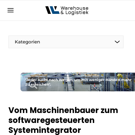
DE
warehouselogistiek.eu
NL
EN
DE
Kategorien
‘Jeder sucht nach Wegen, um mit weniger Händen mehr
zu erreichen’.
Vom Maschinenbauer zum
softwaregesteuerten
Systemintegrator