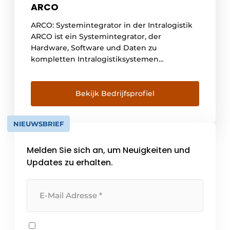
ARCO
ARCO: Systemintegrator in der Intralogistik
ARCO ist ein Systemintegrator, der
Hardware, Software und Daten zu
kompletten Intralogistiksystemen
zusammenführt. Das Unternehmen hilft
Kunden aus Branchen wie E-Commerce,
Einzelhandel, Großhandel, 3PL und
Bekijk Bedrijfsprofiel
Produktion, höhere Volumina zu bewältigen,
Fehlermargen zu reduzieren und Prozesse
NIEUWSBRIEF
skalierbar zu machen. Mit Projekten in ganz
Europa hat sich ARCO zu einem [...]
Melden Sie sich an, um Neuigkeiten und
Updates zu erhalten.