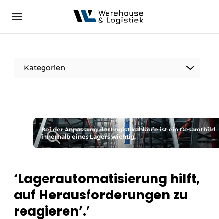
DE
warehouselogistiek.eu
NL
EN
DE
Kategorien
Bei der Anpassung der Logistikabläufe ist ein Gesamtbild
innerhalb eines Lagers wichtig.
‘Lagerautomatisierung hilft,
auf Herausforderungen zu
reagieren’.’