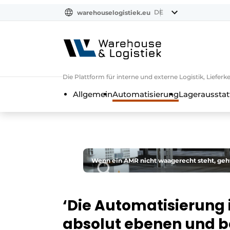
DE
warehouselogistiek.eu
NL
EN
DE
Die Plattform für interne und externe Logistik, Liefe
Allgemein
Automatisierung
Lagerausstat
Wenn ein AMR nicht waagerecht steht, geh
‘Die Automatisierung 
absolut ebenen und b