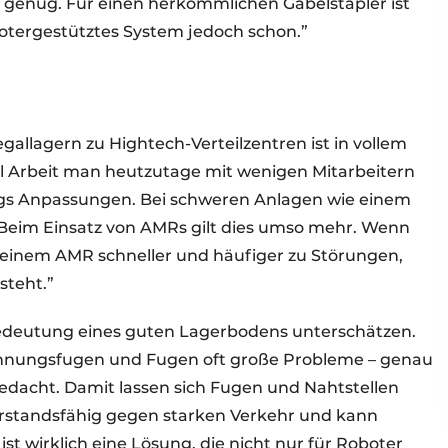
 genug. Für einen herkömmlichen Gabelstapler ist
otergestütztes System jedoch schon.”
allagern zu Hightech-Verteilzentren ist in vollem
viel Arbeit man heutzutage mit wenigen Mitarbeitern
ings Anpassungen. Bei schweren Anlagen wie einem
g. Beim Einsatz von AMRs gilt dies umso mehr. Wenn
 einem AMR schneller und häufiger zu Störungen,
steht.”
Bedeutung eines guten Lagerbodens unterschätzen.
hnungsfugen und Fugen oft große Probleme – genau
 gedacht. Damit lassen sich Fugen und Nahtstellen
iderstandsfähig gegen starken Verkehr und kann
t wirklich eine Lösung, die nicht nur für Roboter