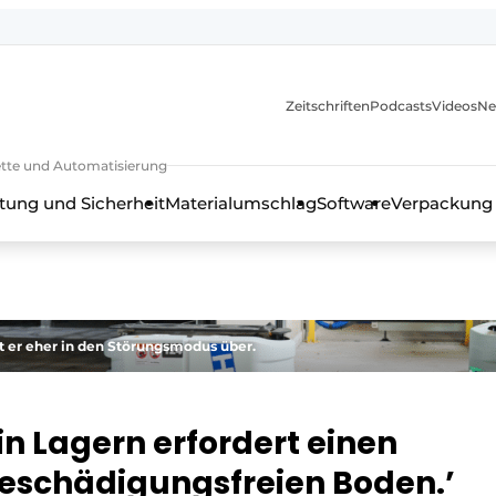
Zeitschriften
Podcasts
Videos
Ne
rkette und Automatisierung
tung und Sicherheit
Materialumschlag
Software
Verpackung
t er eher in den Störungsmodus über.
in Lagern erfordert einen
eschädigungsfreien Boden.’