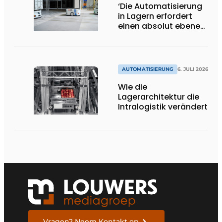
‘Die Automatisierung
in Lagern erfordert
einen absolut ebenen
und
beschädigungsfreien
Boden.’
AUTOMATISIERUNG
6. JULI 2026
Wie die
Lagerarchitektur die
Intralogistik verändert
Vragen? Neem Kontakt op