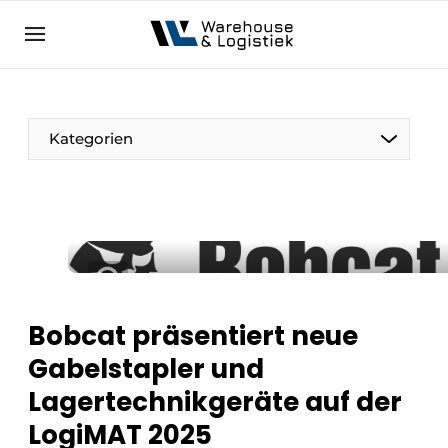
DE
warehouselogistiek.eu
NL
EN
DE
Kategorien
Bobcat präsentiert neue
Gabelstapler und
Lagertechnikgeräte auf der
LogiMAT 2025