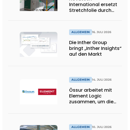
International ersetzt
Stretchfolie durch
wiederverwendbare
Palettenwickel von
return2sender
ALLGEMEIN
16. JULI 2026
Die Inther Group
bringt „Inther Insights“
auf den Markt
ALLGEMEIN
14. JULI 2026
Össur arbeitet mit
Element Logic
zusammen, um die
Logistik im
Gesundheitswesen in
den Niederlanden zu
unterstützen
ALLGEMEIN
10. JULI 2026