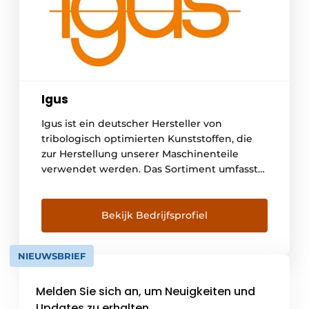
Igus
Igus ist ein deutscher Hersteller von
tribologisch optimierten Kunststoffen, die
zur Herstellung unserer Maschinenteile
verwendet werden. Das Sortiment umfasst
Gleitlager, Linearführungen, Kabelbahnen
und Kabel, sogenannte Motion Plastics. In
Belgien beliefern wir mehr als 3.000 Kunden,
Bekijk Bedrijfsprofiel
die in den unterschiedlichsten Branchen
tätig sind. Mit den Online-Tools, die Sie auf
NIEUWSBRIEF
[...]
Melden Sie sich an, um Neuigkeiten und
Updates zu erhalten.