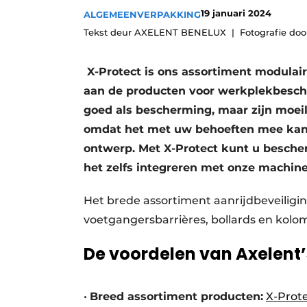
19 januari 2024
ALGEMEEN
VERPAKKING
Tekst deur AXELENT BENELUX
Fotografie d
X-Protect is ons assortiment modulair
aan de producten voor werkplekbesc
goed als bescherming, maar zijn moeili
omdat het met uw behoeften mee kan 
ontwerp. Met X-Protect kunt u besch
het zelfs integreren met onze machine
Het brede assortiment aanrijdbeveiligin
voetgangersbarrières, bollards en kolom
De voordelen van Axelent’
•
Breed assortiment producten:
X-Prot