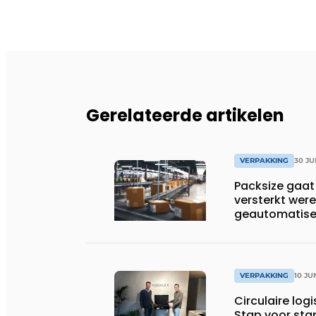
Gerelateerde artikelen
VERPAKKING
30 JU
Packsize gaa
versterkt wer
geautomatise
verpakkingso
VERPAKKING
10 JU
Circulaire log
Stap voor st