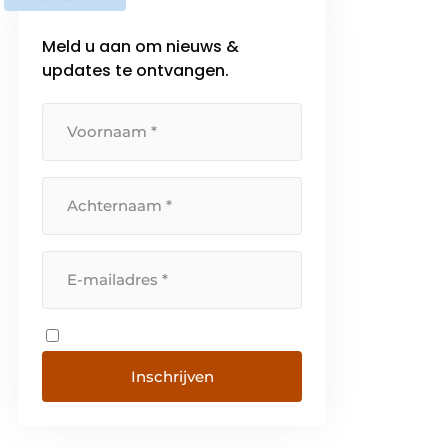
Axelent biedt een volledig
veiligheidsconcept voor
Meld u aan om nieuws &
machines,
updates te ontvangen.
bouwwerkzaamheden, opslag en
kabelgoten. Het hoofdkantoor
van Axelent is gevestigd in het
[…]
Inschrijven