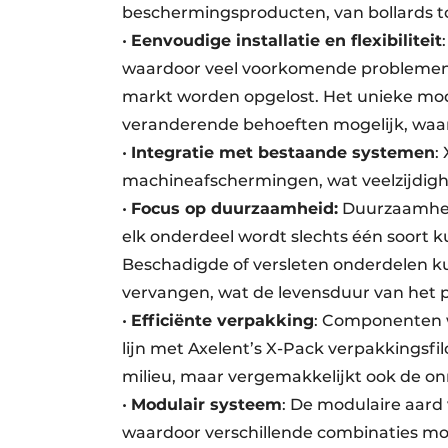
beschermingsproducten, van bollards tot
•
Eenvoudige installatie en flexibiliteit
waardoor veel voorkomende problemen 
markt worden opgelost. Het unieke mo
veranderende behoeften mogelijk, waardo
•
Integratie met bestaande systemen
:
machineafschermingen, wat veelzijdigh
•
Focus op duurzaamheid:
Duurzaamheid 
elk onderdeel wordt slechts één soort k
Beschadigde of versleten onderdelen 
vervangen, wat de levensduur van het p
•
Efficiënte verpakking
: Componenten w
lijn met Axelent’s X-Pack verpakkingsfil
milieu, maar vergemakkelijkt ook de onm
•
Modulair systeem
: De modulaire aard
waardoor verschillende combinaties moge