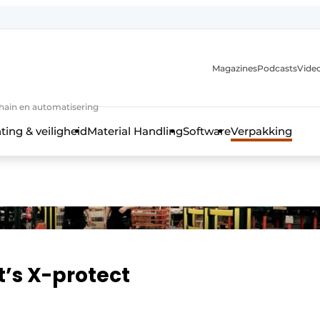
Magazines
Podcasts
Video
chain en automatisering
ting & veiligheid
Material Handling
Software
Verpakking
’s X-protect