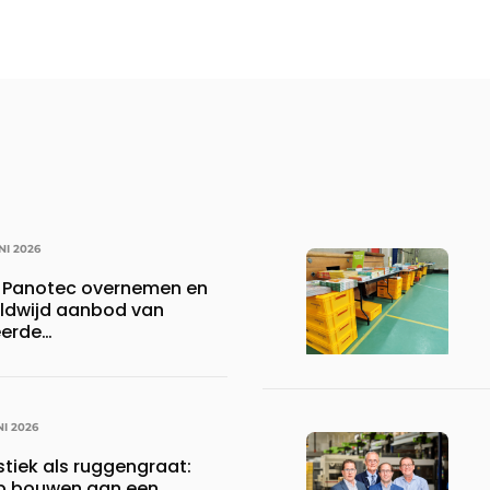
NI 2026
t Panotec overnemen en
eldwijd aanbod van
erde
plossingen
NI 2026
istiek als ruggengraat:
ap bouwen aan een