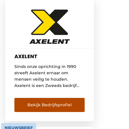
AXELENT
Sinds onze oprichting in 1990
streeft Axelent ernaar om
mensen veilig te houden.
Axelent is een Zweeds bedrijf
met ruime ervaring in de
productie van
gaaswandsystemen voor
Bekijk Bedrijfsprofiel
beveiligings- en
afscheidingssystemen in de
industrie, magazijn en bouw.
NIEUWSBRIEF