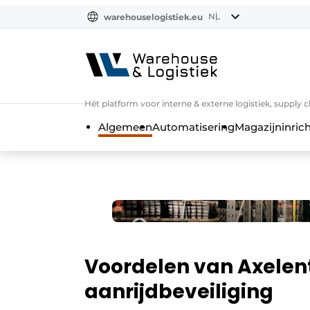
NL
warehouselogistiek.eu
NL
EN
DE
Hét platform voor interne & externe logistiek, supply 
Algemeen
Automatisering
Magazijninrich
Voordelen van Axelent
aanrijdbeveiliging