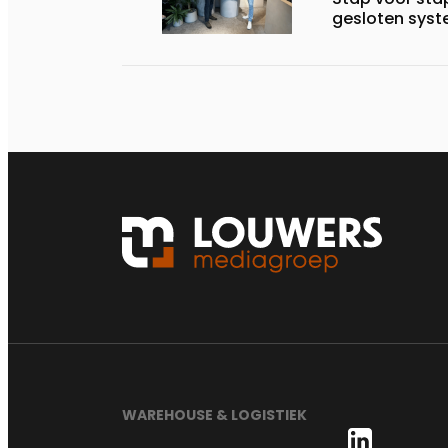
gesloten sys
WAREHOUSE & LOGISTIEK