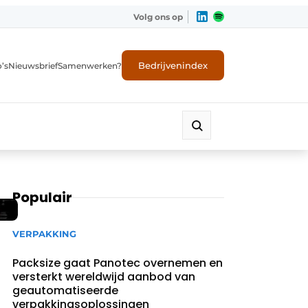
Volg ons op
Bedrijvenindex
’s
Nieuwsbrief
Samenwerken?
Populair
VERPAKKING
Packsize gaat Panotec overnemen en
versterkt wereldwijd aanbod van
geautomatiseerde
verpakkingsoplossingen