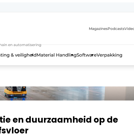
Magazines
Podcasts
Video
chain en automatisering
ting & veiligheid
Material Handling
Software
Verpakking
tie en duurzaamheid op de
fsvloer