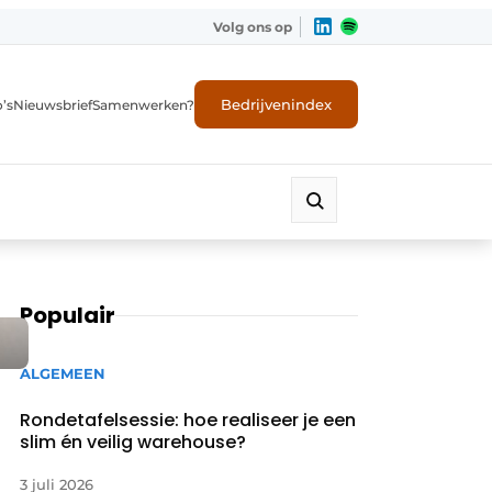
Volg ons op
Bedrijvenindex
’s
Nieuwsbrief
Samenwerken?
Populair
ALGEMEEN
Rondetafelsessie: hoe realiseer je een
slim én veilig warehouse?
3 juli 2026