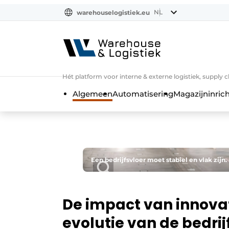
NL
warehouselogistiek.eu
NL
EN
DE
Hét platform voor interne & externe logistiek, supply 
Algemeen
Automatisering
Magazijninrich
Een bedrijfsvloer moet stabiel en vlak zijn.
De impact van innova
evolutie van de bedrij