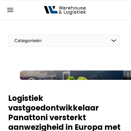
NL
warehouselogistiek.eu
NL
EN
DE
Categorieën
Logistiek
vastgoedontwikkelaar
Panattoni versterkt
aanwezigheid in Europa met