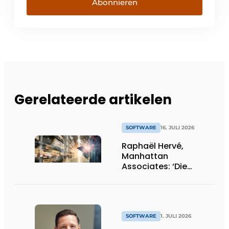
Abonnieren
Gerelateerde artikelen
SOFTWARE
16. JULI 2026
Raphaël Hervé,
Manhattan
Associates: ‘Die
Akzeptanz von KI und
Agenten ist
beeindruckend hoch.’
SOFTWARE
1. JULI 2026