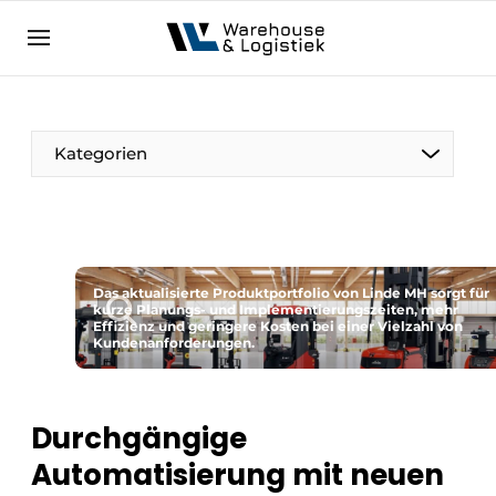
DE
warehouselogistiek.eu
NL
EN
DE
Kategorien
Das aktualisierte Produktportfolio von Linde MH sorgt für
kurze Planungs- und Implementierungszeiten, mehr
Effizienz und geringere Kosten bei einer Vielzahl von
Kundenanforderungen.
Durchgängige
Automatisierung mit neuen