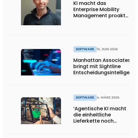
KI macht das
Enterprise Mobility
Management proaktiv
statt reaktiv
SOFTWARE
15. JUNI 2026
Manhattan Associates
bringt mit Sightline
Entscheidungsintelligenz
in die
Lieferkettenplanung
SOFTWARE
4. MÄRZ 2026
‘Agentische KI macht
die einheitliche
Lieferkette noch
stärker’.’