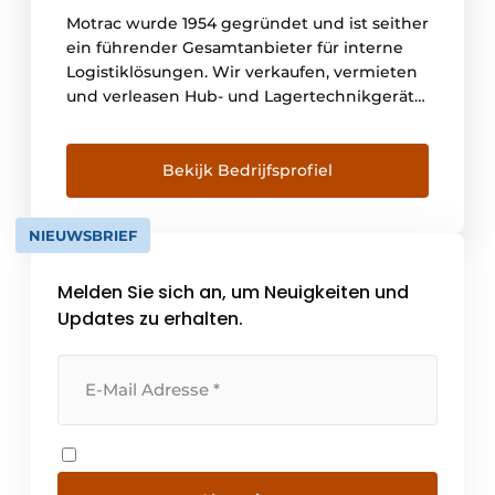
Motrac wurde 1954 gegründet und ist seither
ein führender Gesamtanbieter für interne
Logistiklösungen. Wir verkaufen, vermieten
und verleasen Hub- und Lagertechnikgeräte
der innovativen Marke Linde. Wir beraten
und liefern Engineering für automatisierte
Lagertechnik und einen 24/7-
Bekijk Bedrijfsprofiel
Wartungsservice. Damit bieten wir
Logistiklösungen aus einer Hand, verbunden
NIEUWSBRIEF
mit einem hohen Serviceniveau. Mit
Niederlassungen [...]
Melden Sie sich an, um Neuigkeiten und
Updates zu erhalten.