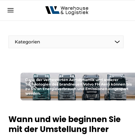
DE
warehouselogistiek.eu
NL
EN
DE
Kategorien
Dank der verbesserten Aerodynamik und anderer
Technologien des brandneuen Volvo FH Aero können bis
zu 5% an Energieverbrauch und Emissionen eingespart
werden.
Wann und wie beginnen Sie
mit der Umstellung Ihrer