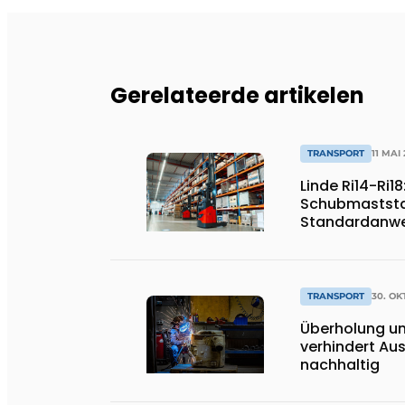
Gerelateerde artikelen
TRANSPORT
11 MAI
Linde Ri14-Ri1
Schubmaststap
Standardanw
TRANSPORT
30. OK
Überholung un
verhindert Aus
nachhaltig