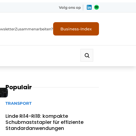
Volg ons op
Business-Index
wsletter
Zusammenarbeiten?
Populair
TRANSPORT
Linde Ri14-Ri18: kompakte
Schubmaststapler für effiziente
Standardanwendungen