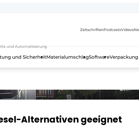
Zeitschriften
Podcasts
Videos
Ne
rkette und Automatisierung
tung und Sicherheit
Materialumschlag
Software
Verpackung
esel-Alternativen geeignet