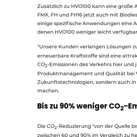
Zusätzlich zu HVO100 kann eine große A
FMX, FH und FH16 jetzt auch mit Biodiese
einige spezifische Anwendungen eine Alt
denen HVO100 weniger leicht verfügbar 
"Unsere Kunden verlangen Lösungen zu
erneuerbare Kraftstoffe sind eine attrakt
CO
-Emissionen des Verkehrs hier und j
2
Produktmanagement und Qualität bei Vol
Zukunftstechnologien, sondern auch in L
machen.
Bis zu 90% weniger CO
-Em
2
Die CO
-Reduzierung "von der Quelle b
2
zwischen 60 und 90% im Vergleich zu he