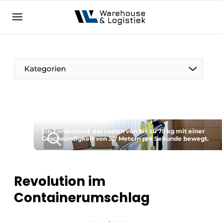
DE
warehouselogistiek.eu
NL
EN
DE
Kategorien
Ein Förderband, das Lasten von bis zu 75 kg mit einer
Geschwindigkeit von 3,7 Metern pro Sekunde bewegt.
Revolution im
Containerumschlag